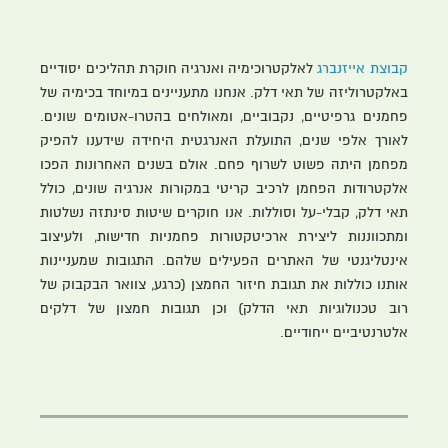
קבוצת אייזנברג
לאלקטרוכימיה ואנרגיה חוקרת תהליכים יסודיים
באלקטרוליזה של תאי דלק. אנחנו מתעניינים במיוחד בכימיה של
פחמנים גרפיטיים, נקבוביים, ומאולחים בהטרו-אטומים שונים.
לאורך אלפי שנים, התועלת האנרגטית היחידה שידענו להפיק
מפחמן היתה פשוט לשרוף פחם. אולם בשנים האחרונות הפכו
אלקטרודות הפחמן לרכיב קריטי במקורות אנרגיה שונים, כולל
תאי דלק, קבלי-על וסוללות. אנו חוקרים שיטות סינתזה נשלטות
ומתכווננות ליצירת ארכיטקטורות פחמניות חדישות, ולעיצוב
אינטליגנטי של האתרים הפעילים שלהם. התגובות שמעניינות
אותנו כוללות את תגובת חיזור החמצן (כרגע, צוואר הבקבוק של
רוב טכנולוגיות תאי הדלק) וכן תגובות חמצון של דלקים
אלטרנטיביים ייחודיים.