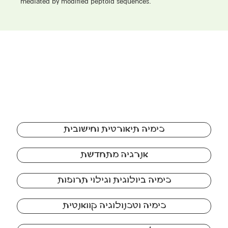
mediated by modified peptoid sequences.
כימיה תיאורטית וחישובית
אנרגיה מתחדשת
כימיה ביולוגית וגילוי תרופות
כימיה וטכנולוגיה קוואנטית