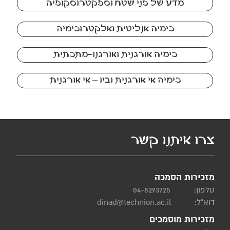
מדע של פני שטח וספקטרוסקופיה
כימיה אנליטית ואלקטרוכימיה
כימיה אורגנית ואורגנו-מתכתית
כימיה אי אורגנית וביו – אי אורגנית
צרו איתנו קשר
מזכירות הסמכה
טלפון:
04-8293725
דוא"ל:
dinad@technion.ac.il
מזכירות מוסמכים