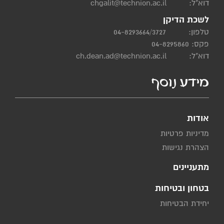
דוא"ל:
chgalit@technion.ac.il
לשכת הדיקן
טלפון:
04-8293664/3727
פקס: 04-8295860
דוא"ל:
ch.dean.ad@technion.ac.il
מידע נוסף
אודות
מדיניות פרטיות
הצהרת נגישות
מתעניינים
בטחון ובטיחות
יחידת הבטיחות