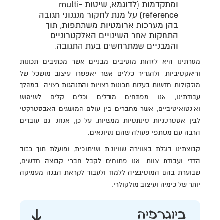
ומתקדמות (לדוגמא, שיטות multi-
reference) על מנת לחקור מנגנוני תגובה
בהן מערכות ארומטיות משתתפות, תוך
התחקות אחר השינויים האלקטרוניים
והמבניים שמתרחשים בעת התגובה.
מטרתינו היא לזהות מוטיבים מבניים אשר מכתיבים תכונות
וריאקטיביות, ולהגדיר כללים אשר יאפשרו עיצוב מושכל של
מולקולות חדשות בעלות תכונות רצויות והתנהגות רצויה. במהלך
עבודתינו, אנו מפתחים מודלים וכלים קלים לשימוש
ואינטואיטיביים, אשר מחברים בין עולם המושגים האבסטרקטי
לבין אסטרטגיות סינתטיות ממשיות. על כן, אנחנו גם עובדים
הרבה עם משתפי פעולה שהם נסיונאים.
קבוצתינו דוגלת באווירה שוויונית ושיתופית, ופועלת תוך כבוד
הדדי ועבודת צוות. אנו פתוחים לקבל חברי קבוצה חדשים,
שבוערת בהם המוטיבציה ללמוד ולעבוד לקראת הבנה מעמיקה
יותר של כימיה ועיצוב מולקולרי.
ביוגרפיה