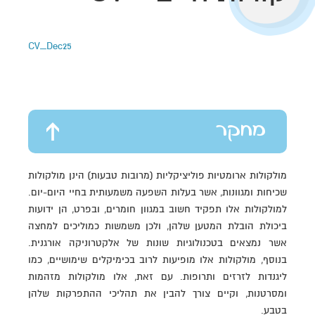
CV_Dec25
מחקר
מולקולות ארומטיות פוליציקליות (מרובות טבעות) הינן מולקולות
שכיחות ומגוונות, אשר בעלות השפעה משמעותית בחיי היום-יום.
למולקולות אלו תפקיד חשוב במגוון חומרים, ובפרט, הן ידועות
ביכולת הובלת המטען שלהן, ולכן משמשות כמוליכים למחצה
אשר נמצאים בטכנולוגיות שונות של אלקטרוניקה אורגנית.
בנוסף, מולקולות אלו מופיעות לרוב בכימיקלים שימושיים, כמו
ליגנדות לזרזים ותרופות. עם זאת, אלו מולקולות מזהמות
ומסרטנות, וקיים צורך להבין את תהליכי ההתפרקות שלהן
בטבע.