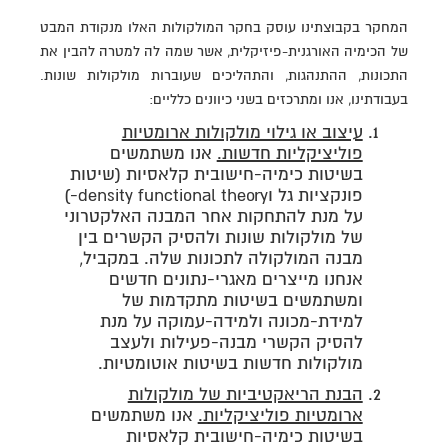
המחקר בקבוצתינו עוסק בחקר המולקולות האלו מנקודת המבט
של הכימיה האורגנית-פיזיקלית, אשר שמה לה למטרה להבין את
התכונות, ההתנהגות, והתהליכים שעוברות מולקולות שונות.
בעבודתינו, אנו ומתרכזים בשני כיוונים כלליים:
עיצוב או גילוי מולקולות ארומטיות
פוליציקליות חדשות.
אנו משתמשים
בשיטות כימיה-חישובית קלאסיות (שיטות
פונקציות גל וdensity functional theory-)
על מנת להתחקות אחר המבנה האלקטרוני
של מולקולות שונות ולהסיק הקשרים בין
מבנה המולקולה לתכונות שלה. במקביל,
אנחנו מייצרים מאגרי-נתונים חדשים
ומשתמשים בשיטות מתקדמות של
למידת-מכונה ולמידה-עמוקה על מנת
להסיק הקשרי מבנה-פעילות ולעצב
מולקולות חדשות בשיטות אוטומטיות.
הבנת הריאקטיביות של מולקולות
ארומטיות פוליציקליות.
אנו משתמשים
בשיטות כימיה-חישובית קלאסיות