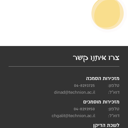
צרו איתנו קשר
מזכירות הסמכה
טלפון:
04-8293725
דוא"ל:
dinad@technion.ac.il
מזכירות מוסמכים
טלפון:
04-8293950
דוא"ל:
chgalit@technion.ac.il
לשכת הדיקן