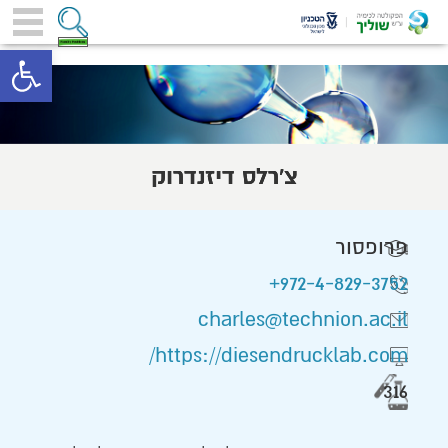
toolbar
צ'רלס דיזנדרוק
פרופסור
972-4-829-3752+
charles@technion.ac.il
https://diesendrucklab.com/
316