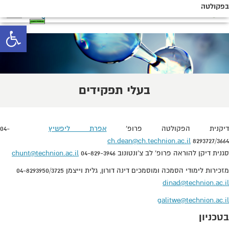
בפקולטה
toolbar
בעלי תפקידים
יקנית הפקולטה פרופ'
אפרת ליפשיץ
04-
ch.dean@ch.technion.ac.il
8293727/3664
סגנית דיקן להוראה פרופ' לב צ'ונטונוב 04-829-3946
chunt@technion.ac.il
מזכירות לימודי הסמכה ומוסמכים דינה דורון, גלית וייצמן 04-8293950/3725
dinad@technion.ac.il
galitwe@technion.ac.il
בטכניון