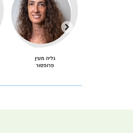
שרלוט ווגט
גליה מעין
מרצה בכירה
פרופסור