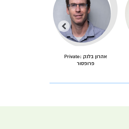
Private: אהרון בלנק
נדב אמדורסקי
פרופסור
פרופסור חבר