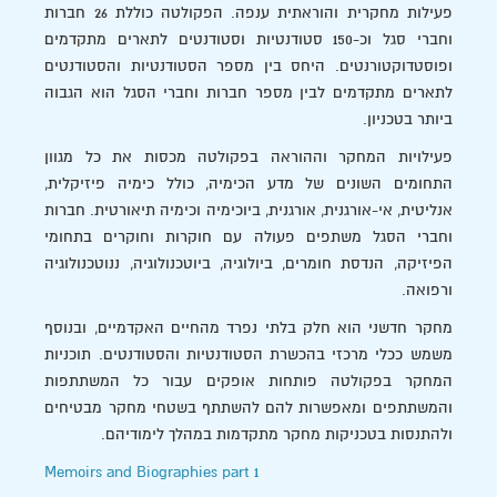
פעילות מחקרית והוראתית ענפה. הפקולטה כוללת 26 חברות
וחברי סגל וכ-150 סטודנטיות וסטודנטים לתארים מתקדמים
ופוסטדוקטורנטים. היחס בין מספר הסטודנטיות והסטודנטים
לתארים מתקדמים לבין מספר חברות וחברי הסגל הוא הגבוה
ביותר בטכניון.
פעילויות המחקר וההוראה בפקולטה מכסות את כל מגוון
התחומים השונים של מדע הכימיה, כולל כימיה פיזיקלית,
אנליטית, אי-אורגנית, אורגנית, ביוכימיה וכימיה תיאורטית. חברות
וחברי הסגל משתפים פעולה עם חוקרות וחוקרים בתחומי
הפיזיקה, הנדסת חומרים, ביולוגיה, ביוטכנולוגיה, ננוטכנולוגיה
ורפואה.
מחקר חדשני הוא חלק בלתי נפרד מהחיים האקדמיים, ובנוסף
משמש ככלי מרכזי בהכשרת הסטודנטיות והסטודנטים. תוכניות
המחקר בפקולטה פותחות אופקים עבור כל המשתתפות
והמשתתפים ומאפשרות להם להשתתף בשטחי מחקר מבטיחים
ולהתנסות בטכניקות מחקר מתקדמות במהלך לימודיהם.
Memoirs and Biographies part 1