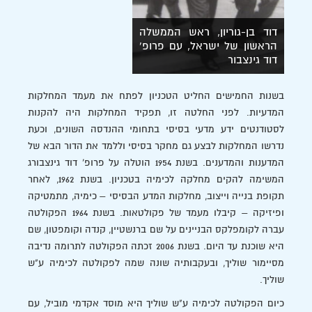
דוד בן-גוריון, ראש הממשלה
הראשון של ישראל, עם פרופ'
דוד גינצבור
בשנות החמישים החליט הטכניון לפתח את מעמד המחלקות
המדעיות. לפני החלטה זו, תפקיד המחלקות היה להקנות
לסטודנטים ידע מדעי בסיסי בתחומי ההנדסה השונים, וכעת
נדרשו המחלקות לבצע גם מחקר בסיסי וללמד את הדור הבא של
המדענות והמדענים. בשנת 1954 הוטלה על פרופ’ דוד גינצבורג
המשימה להקים מחלקה לכימיה בטכניון. בשנת 1962, לאחר
תקופת בנייה וייצוב, מחלקות המדע הבסיסי – כימיה, מתמטיקה
ופיזיקה – קיבלו מעמד של פקולטאות. בשנת 1964 הפקולטה
עברה לקומפלקס הבניינים על שם ברנשטיין, קנדה וקומפטון, שם
היא שוכנת עד היום. בשנת 2006 זכתה הפקולטה לתרומה נדיבה
מסיימור שוליך, ובעקבותיה שונה שמה לפקולטה לכימיה ע"ש
שוליך.
כיום הפקולטה לכימיה ע"ש שוליך היא מוסד אקדמי מוביל, עם