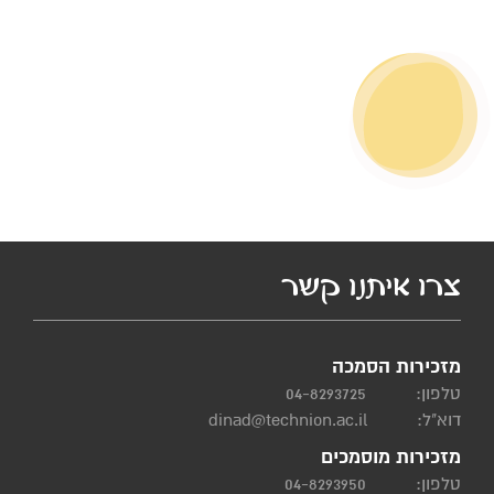
צרו איתנו קשר
מזכירות הסמכה
טלפון:
04-8293725
דוא"ל:
dinad@technion.ac.il
מזכירות מוסמכים
טלפון:
04-8293950