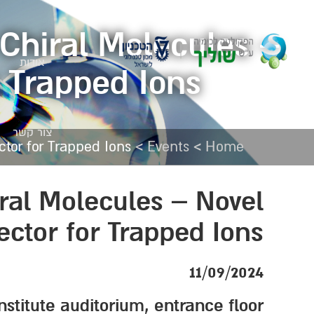
n Chiral Molecules –
אודות
r Trapped Ions
צור קשר
>
>
ctor for Trapped Ions
Events
Home
hiral Molecules – Novel
ector for Trapped Ions
11/09/2024
Institute auditorium, entrance floor