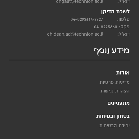
דוא"ל:
chgalit@technion.ac.il
לשכת הדיקן
טלפון:
04-8293664/3727
פקס: 04-8295860
דוא"ל:
ch.dean.ad@technion.ac.il
מידע נוסף
אודות
מדיניות פרטיות
הצהרת נגישות
מתעניינים
בטחון ובטיחות
יחידת הבטיחות