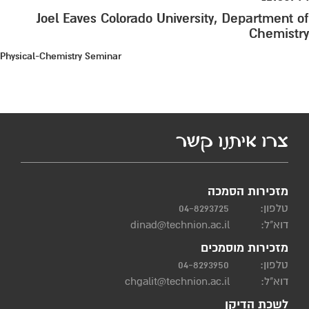
Joel Eaves Colorado University, Department of
Chemistry
Physical-Chemistry Seminar
צרו איתנו קשר
מזכירות הסמכה
טלפון:
04-8293725
דוא"ל:
dinad@technion.ac.il
מזכירות מוסמכים
טלפון:
04-8293950
דוא"ל:
chgalit@technion.ac.il
לשכת הדיקן