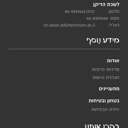
לשכת הדיקן
טלפון:
04-8293664/3727
פקס: 04-8295860
דוא"ל:
ch.dean.ad@technion.ac.il
מידע נוסף
אודות
מדיניות פרטיות
הצהרת נגישות
מתעניינים
בטחון ובטיחות
יחידת הבטיחות
בקרו אותנו