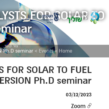
YSTS FOR SOLAR TO
אודות
eminar
צור קשר
>
>
 Ph.D seminar
Events
Home
 FOR SOLAR TO FUEL
ERSION Ph.D seminar
03/12/2023
Zoom