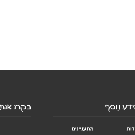
דע נוסף
בקרו אותנ
דות
מתעניינים