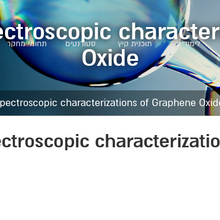
ctroscopic character
לימודים
תוכנית קיץ
סטודנטים
תחומי מחקר
Oxide
pectroscopic characterizations of Graphene Oxid
ctroscopic characterizati