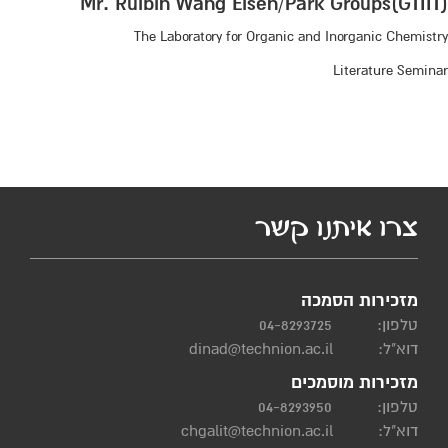
Mr. Ruibin Wang Eisen/Park Groups(GTIIT)
The Laboratory for Organic and Inorganic Chemistry
Literature Seminar
צרו איתנו קשר
מזכירות הסמכה
טלפון:
04-8293725
דוא"ל:
dinad@technion.ac.il
מזכירות מוסמכים
טלפון:
04-8293950
דוא"ל:
chgalit@technion.ac.il