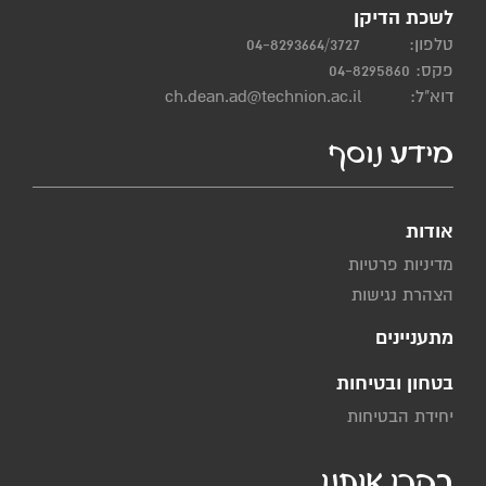
לשכת הדיקן
טלפון:
04-8293664/3727
פקס: 04-8295860
דוא"ל:
ch.dean.ad@technion.ac.il
מידע נוסף
אודות
מדיניות פרטיות
הצהרת נגישות
מתעניינים
בטחון ובטיחות
יחידת הבטיחות
בקרו אותנו