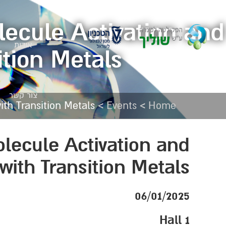
ecule Activation and
אודות
ition Metals
צור קשר
>
>
th Transition Metals
Events
Home
lecule Activation and
with Transition Metals
06/01/2025
Hall 1