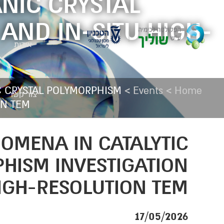
NIC CRYSTAL
 AND IN-SITU HIGH-
אודות
>
>
C CRYSTAL POLYMORPHISM
Events
Home
צור קשר
ON TEM
NOMENA IN CATALYTIC
HISM INVESTIGATION
HIGH-RESOLUTION TEM
17/05/2026