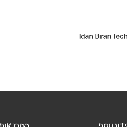
Idan Biran Tec
דע נוסף
בקרו אותנ