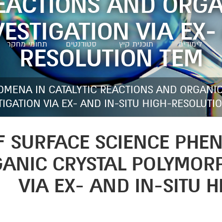
REACTIONS AND ORGA
STIGATION VIA EX-
לימודים
תוכנית קיץ
סטודנטים
תחומי מחקר
RESOLUTION TEM
OMENA IN CATALYTIC REACTIONS AND ORGANI
TIGATION VIA EX- AND IN-SITU HIGH-RESOLUTI
F SURFACE SCIENCE PHE
ANIC CRYSTAL POLYMORP
VIA EX- AND IN-SITU 