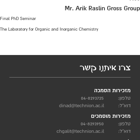
Mr. Arik Raslin Gross Group
Final PhD Seminar
The Laboratory for Organic and Inorganic Chemistry
צרו איתנו קשר
מזכירות הסמכה
טלפון:
04-8293725
דוא"ל:
dinad@technion.ac.il
מזכירות מוסמכים
טלפון:
04-8293950
דוא"ל:
chgalit@technion.ac.il