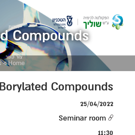
אודות
ated Compounds
צור קשר
>
s
Home
lyBorylated Compounds
25/04/2022
Seminar room
11:30