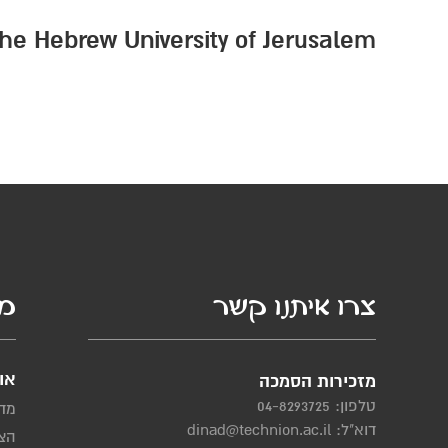
he Hebrew University of Jerusalem
צרו איתנו קשר
מי
או
מזכירות הסמכה
טלפון:
04-8293725
מדי
דוא"ל:
dinad@technion.ac.il
הצה