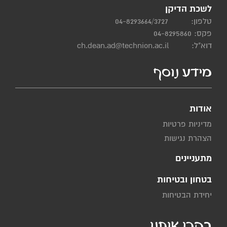
לשכת הדיקן
טלפון:
04-8293664/3727
פקס: 04-8295860
דוא"ל:
ch.dean.ad@technion.ac.il
מידע נוסף
אודות
מדיניות פרטיות
הצהרת נגישות
מתעניינים
בטחון ובטיחות
יחידת הבטיחות
בקרו אותנו