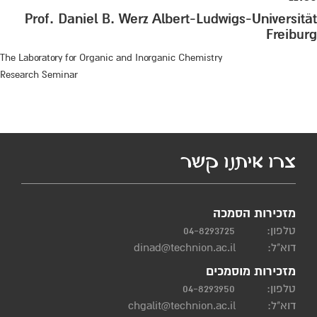
Prof. Daniel B. Werz Albert-Ludwigs-Universität
Freiburg
The Laboratory for Organic and Inorganic Chemistry
Research Seminar
צרו איתנו קשר
מזכירות הסמכה
טלפון:
04-8293725
דוא"ל:
dinad@technion.ac.il
מזכירות מוסמכים
טלפון:
04-8293950
דוא"ל:
chgalit@technion.ac.il