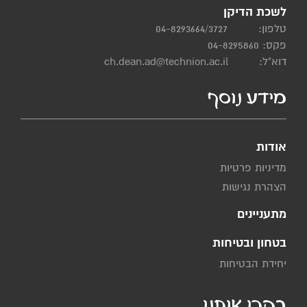
לשכת הדיקן
טלפון:
04-8293664/3727
פקס: 04-8295860
דוא"ל:
ch.dean.ad@technion.ac.il
מידע נוסף
אודות
מדיניות פרטיות
הצהרת נגישות
מתעניינים
בטחון ובטיחות
יחידת הבטיחות
בקרו אותנו