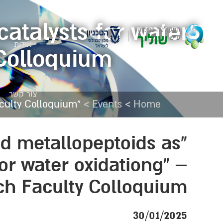
catalysts for water
אודות
 Colloquium
צור קשר
>
>
“Bio-inspired metallopeptoids as electrocatalysts for water oxidationg” – Schulich Faculty Colloquium
Events
Home
red metallopeptoids as
for water oxidationg” –
ch Faculty Colloquium
30/01/2025