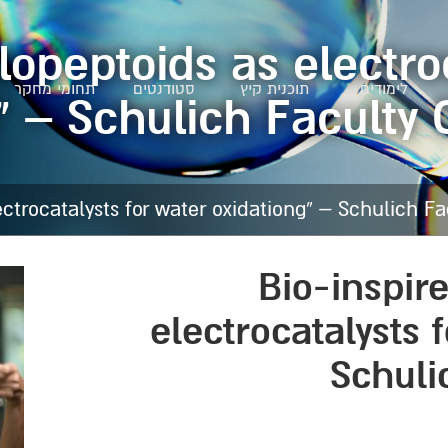
lopeptoids as electro
לימודים
תוכנית קיץ
סטודנטים
תחומי מחקר
” – Schulich Faculty
“Bio-inspi
electrocatalysts 
Schuli