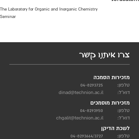
The Laboratory for Organic and Inorganic Chemistry
Seminar
צרו איתנו קשר
מזכירות הסמכה
טלפון:
04-8293725
דוא"ל:
dinad@technion.ac.il
מזכירות מוסמכים
טלפון:
04-8293950
דוא"ל:
chgalit@technion.ac.il
לשכת הדיקן
טלפון:
04-8293664/3727