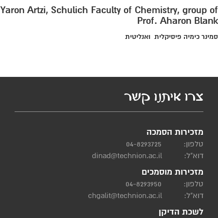
Yaron Artzi, Schulich Faculty of Chemistry, group of
Prof. Aharon Blank
סמינר כימיה פיסיקלית
ואנליטית
צרו איתנו קשר
מזכירות הסמכה
טלפון:
04-8293725
דוא"ל:
dinad@technion.ac.il
מזכירות מוסמכים
טלפון:
04-8293950
דוא"ל:
chgalit@technion.ac.il
לשכת הדיקן