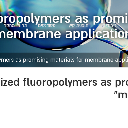
uoropolymers as promi
לימודים
תוכנית קיץ
סטודנטים
תחומי מחקר
membrane application
lized fluoropolymers as pr
m