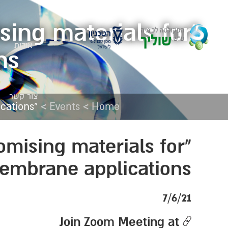
sing materials for
אודות
s”
צור קשר
>
>
“Functionalized fluoropolymers as promising materials for membrane applications”
Events
Home
omising materials for
embrane applications”
7/6/21
Join Zoom Meeting at