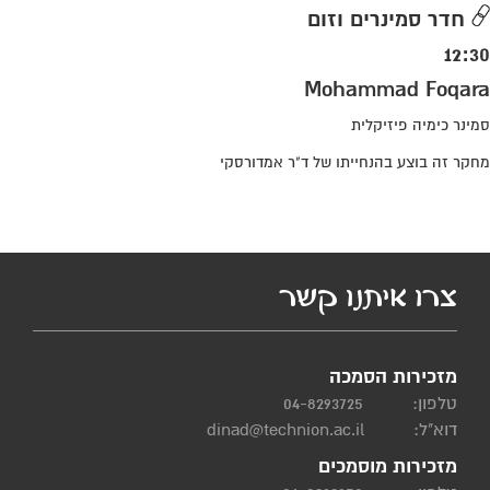
חדר סמינרים וזום
12:30
Mohammad Foqara
סמינר כימיה פיזיקלית
מחקר זה בוצע בהנחייתו של ד"ר אמדורסקי
צרו איתנו קשר
מזכירות הסמכה
טלפון:
04-8293725
דוא"ל:
dinad@technion.ac.il
מזכירות מוסמכים