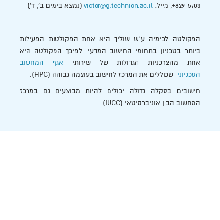
829-5703+, מייל:
victor@g.technion.ac.il
(נמצא בימים ב', ד')
–
הפקולטה לכימיה ע"ש שוליך היא אחת הפקולטות הפעילות
ביותר בטכניון בתחומי החישוב המדעי. לפיכך הפקולטה היא
אחת מהצרכניות הגדולות של שירותי
אגף המחשוב
הטכניוני
שכוללים את המרכז לחישוב בעוצמה גבוהה (HPC).
חישובים בסקלה גדולה יכולים להיות מבוצעים גם במרכז
המחשוב הבין אוניברסיטאי (IUCC).